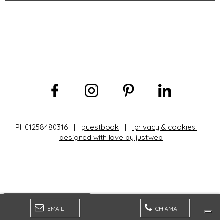
PI: 01258480316 |
guestbook
|
privacy & cookies
|
designed with love by justweb
Your Privacy Choices
EMAIL
CHIAMA
Notice at collection