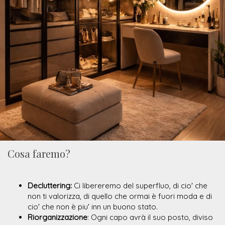
Cosa faremo?
Decluttering:
Ci libereremo del superfluo, di cio' che
non ti valorizza, di quello che ormai è fuori moda e di
cio' che non è piu' inn un buono stato.
Riorganizzazione
: Ogni capo avrà il suo posto, diviso